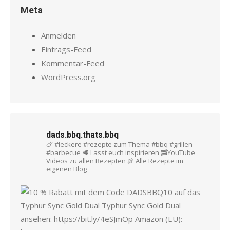
Meta
Anmelden
Eintrags-Feed
Kommentar-Feed
WordPress.org
dads.bbq.thats.bbq
🍗 #leckere #rezepte zum Thema #bbq #grillen
#barbecue
🥩 Lasst euch inspirieren
🥓YouTube
Videos zu allen Rezepten
🍖 Alle Rezepte im
eigenen Blog