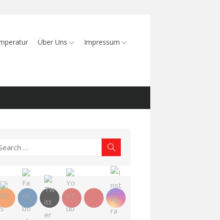
mperatur
Über Uns
Impressum
earch
Search
r: