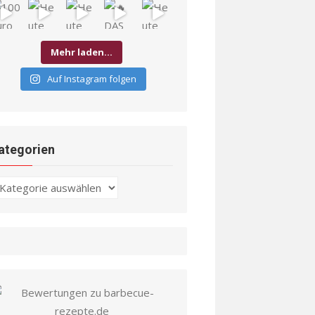
Mehr laden…
Auf Instagram folgen
ategorien
ategorien