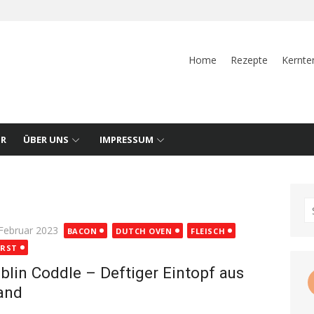
Home
Rezepte
Kernte
UR
ÜBER UNS
IMPRESSUM
S
fo
ted
 Februar 2023
BACON
DUTCH OVEN
FLEISCH
RST
blin Coddle – Deftiger Eintopf aus
land