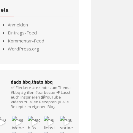
eta
Anmelden
Eintrags-Feed
Kommentar-Feed
WordPress.org
dads.bbq.thats.bbq
🍗 #leckere #rezepte zum Thema
#bbq #grillen #barbecue
🥩 Lasst
euch inspirieren
🥓YouTube
Videos zu allen Rezepten
🍖 Alle
Rezepte im eigenen Blog