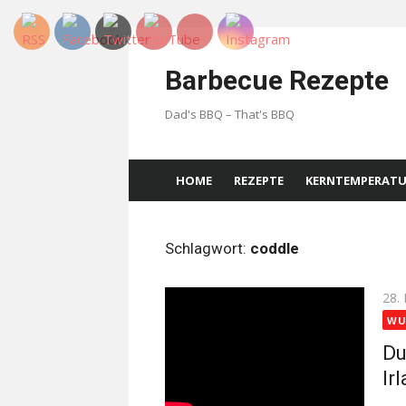
Skip
to
Barbecue Rezepte
content
Dad's BBQ – That's BBQ
HOME
REZEPTE
KERNTEMPERAT
Schlagwort:
coddle
Pos
28.
on
WU
Du
Ir