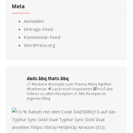
Meta
Anmelden
Eintrags-Feed
Kommentar-Feed
WordPress.org
dads.bbq.thats.bbq
🍗 #leckere #rezepte zum Thema #bbq #grillen
#barbecue
🥩 Lasst euch inspirieren
🥓YouTube
Videos zu allen Rezepten
🍖 Alle Rezepte im
eigenen Blog