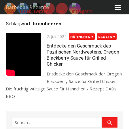
Skip
Barbecue Rezepte
to
content
Schlagwort:
brombeeren
Posted
2. Juli 2024
HÄHNCHEN
SAUCEN
on
Entdecke den Geschmack des
Pazifischen Nordwestens: Oregon
Blackberry Sauce für Grilled
Chicken
Entdecke den Geschmack der Oregon
Blackberry Sauce für Grilled Chicken -
Die fruchtig würzige Sauce für Hähnchen - Rezept DADs
BBQ
Read more
Search
Search
for: