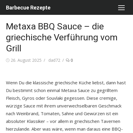
Skip
Barbecue Rezepte
to
content
Metaxa BBQ Sauce – die
griechische Verführung vom
Grill
Posted
Author
26. August 2025
dad72
0
on
Wenn Du die klassische griechische Küche liebst, dann hast
Du bestimmt schon einmal Metaxa Sauce zu gegrilltem
Fleisch, Gyros oder Souvlaki gegessen. Diese cremige,
würzige Sauce mit ihrem unverwechselbaren Geschmack
nach Weinbrand, Tomaten, Sahne und Gewürzen ist ein
absoluter Klassiker – vor allem in griechischen Tavernen
hierzulande. Aber was wäre, wenn man daraus eine BBQ-