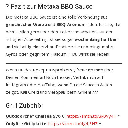
? Fazit zur Metaxa BBQ Sauce
Die Metaxa BBQ Sauce ist eine tolle Verbindung aus
griechischer Würze
und
BBQ-Aromen
– ideal für alle, die
beim Grillen gern über den Tellerrand schauen. Mit der
richtigen Zubereitung ist sie sogar
wochenlang haltbar
und vielseitig einsetzbar. Probiere sie unbedingt mal zu
Gyros oder gegrilltem Halloumi – Du wirst sie lieben!
Wenn Du das Rezept ausprobierst, freue ich mich über
Deinen Kommentar! Noch besser: Verlink mich auf
Instagram oder YouTube, wenn Du die Sauce in Aktion
zeigst. Kali Orexi und viel Spaß beim Grillen! ???
Grill Zubehör
Outdoorchef Chelsea 570 C
:
https://amzn.to/3k0Vy4T
*
Onlyfire Grillplatte
:
https://amzn.to/4g4JSHZ
*