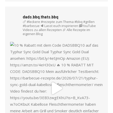
dads.bbq.thats.bbq
🍗 #leckere #rezepte zum Thema #bbq #grillen
#barbecue
🥩 Lasst euch inspirieren
🥓YouTube
Videos zu allen Rezepten
🍖 Alle Rezepte im
eigenen Blog