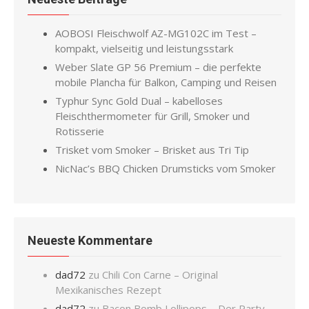
AOBOSI Fleischwolf AZ-MG102C im Test –
kompakt, vielseitig und leistungsstark
Weber Slate GP 56 Premium – die perfekte
mobile Plancha für Balkon, Camping und Reisen
Typhur Sync Gold Dual – kabelloses
Fleischthermometer für Grill, Smoker und
Rotisserie
Trisket vom Smoker – Brisket aus Tri Tip
NicNac’s BBQ Chicken Drumsticks vom Smoker
Neueste Kommentare
dad72
zu
Chili Con Carne – Original
Mexikanisches Rezept
dad72
zu
Bacon Bomb Lollipops – Der Party