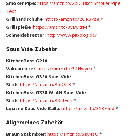
Smoker Pipe:
https://amzn.to/2xDLBkc*
S
moker Pipe
Test
Grillhandschuhe
:
https://amzn.to/2OR3Ys8
*
Grillspieße
:
https://amzn.to/3vDyxrM
*
Schneidebretter:
http://www.pit-blog.de/
Sous Vide Zubehör
KitchenBoss G210
Vakuumierer
:
https://amzn.to/34Nwycb
*
KitchenBoss G320 Sous Vide
Stick:
https://amzn.to/3I6GLi3
*
KitchenBoss G330 WLAN Sous Vide
Stick:
https://amzn.to/3XntFoh
*
Locisne Sous Vide Bälle:
https://amzn.to/358Fnud
*
Allgemeines Zubehör
Braun Stabmixer:
https://amzn.to/3sy4zU
*