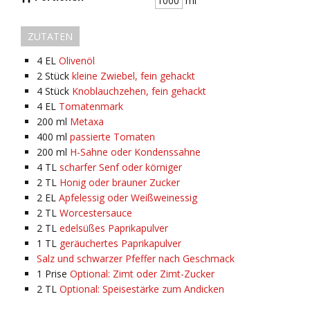
ml
ZUTATEN
4
EL
Olivenöl
2
Stück
kleine Zwiebel, fein gehackt
4
Stück
Knoblauchzehen, fein gehackt
4
EL
Tomatenmark
200
ml
Metaxa
400
ml
passierte Tomaten
200
ml
H-Sahne oder Kondenssahne
4
TL
scharfer Senf oder körniger
2
TL
Honig oder brauner Zucker
2
EL
Apfelessig oder Weißweinessig
2
TL
Worcestersauce
2
TL
edelsüßes Paprikapulver
1
TL
geräuchertes Paprikapulver
Salz und schwarzer Pfeffer nach Geschmack
1
Prise
Optional: Zimt oder Zimt-Zucker
2
TL
Optional: Speisestärke zum Andicken